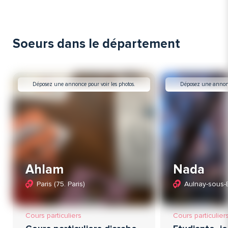
Soeurs dans le département
Déposez une annonce pour voir les photos.
Déposez une annonce
Ahlam
Nada
Paris (75. Paris)
Aulnay-sous-Bo
Cours particuliers
Cours particulier