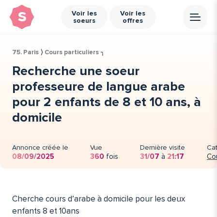
s
Voir les
Voir les
soeurs
offres
75. Paris
⟩
Cours particuliers
╮
Recherche une soeur
professeure de langue arabe
pour 2 enfants de 8 et 10 ans, à
domicile
Annonce créée le
Vue
Dernière visite
Ca
08/09/2025
360
fois
31/07
à
21:17
Cou
Cherche cours d’arabe à domicile pour les deux
enfants 8 et 10ans