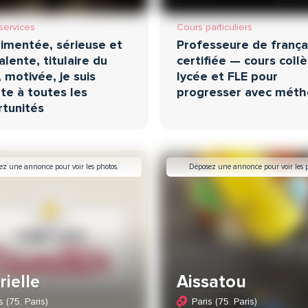
services
Cours particuliers
imentée, sérieuse et
Professeure de frança
alente, titulaire du
certifiée — cours coll
 motivée, je suis
lycée et FLE pour
te à toutes les
progresser avec mét
tunités
ez une annonce pour voir les photos.
Déposez une annonce pour voir les p
ielle
Aissatou
s (75. Paris)
Paris (75. Paris)