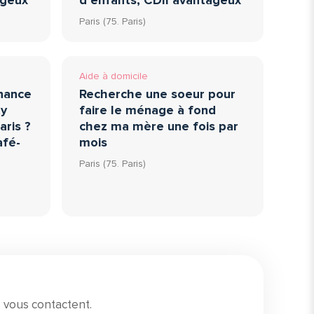
ageux
d’enfants, CDII avantageux
Paris (75. Paris)
Aide à domicile
nance
Recherche une soeur pour
ty
faire le ménage à fond
ris ?
chez ma mère une fois par
afé-
mois
Paris (75. Paris)
 vous contactent.