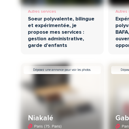
Autres services
Autres 
Soeur polyvalente, bilingue
Expér
et expérimentée, je
polyv
propose mes services :
BAFA,
gestion administrative,
ouver
garde d'enfants
oppor
Déposez une annonce pour voir les photos.
Dépos
Niakalé
Gabr
Paris (75. Paris)
Pari