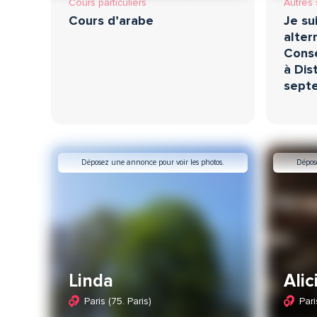
Cours particuliers
Autres 
Cours d’arabe
Je su
alter
Conse
à Dis
sept
Déposez une annonce pour voir les photos.
Dépos
Linda
Alic
Paris (75. Paris)
Pari