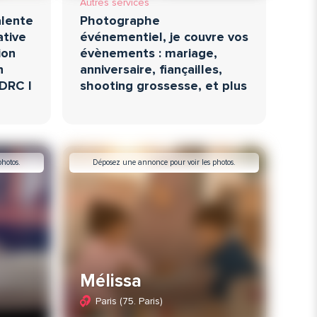
Autres services
alente
Photographe
ative
événementiel, je couvre vos
ion
évènements : mariage,
n
anniversaire, fiançailles,
NDRC I
shooting grossesse, et plus
hotos.
Déposez une annonce pour voir les photos.
Mélissa
Paris (75. Paris)