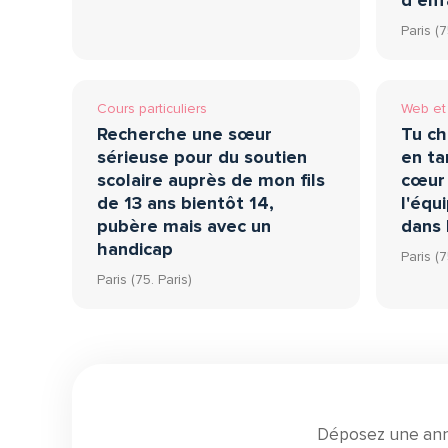
d’enf
Paris (7
Cours particuliers
Web et 
Recherche une sœur
Tu ch
sérieuse pour du soutien
en t
scolaire auprès de mon fils
cœur 
de 13 ans bientôt 14,
l'équ
pubère mais avec un
dans 
handicap
Paris (7
Paris (75. Paris)
Déposez une anno