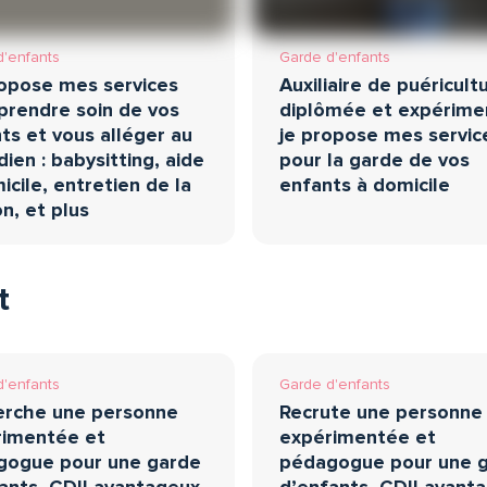
d'enfants
Garde d'enfants
opose mes services
Auxiliaire de puéricult
prendre soin de vos
diplômée et expérime
ts et vous alléger au
je propose mes servic
dien : babysitting, aide
pour la garde de vos
icile, entretien de la
enfants à domicile
n, et plus
t
d'enfants
Garde d'enfants
erche une personne
Recrute une personne
rimentée et
expérimentée et
gogue pour une garde
pédagogue pour une 