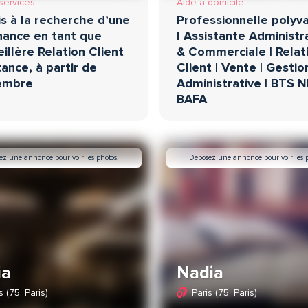
services
Aide à domicile
is à la recherche d’une
Professionnelle polyv
nance en tant que
I Assistante Administr
illère Relation Client
& Commerciale | Relat
tance, à partir de
Client | Vente | Gestio
embre
Administrative | BTS 
BAFA
ez une annonce pour voir les photos.
Déposez une annonce pour voir les p
ia
Nadia
s (75. Paris)
Paris (75. Paris)