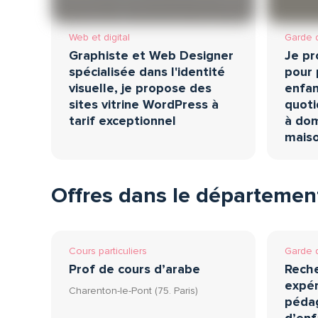
Web et digital
Garde 
Graphiste et Web Designer
Je pr
spécialisée dans l'identité
pour 
visuelle, je propose des
enfan
sites vitrine WordPress à
quoti
tarif exceptionnel
à dom
maiso
Offres dans le départemen
Cours particuliers
Garde 
Prof de cours d’arabe
Rech
expé
Charenton-le-Pont (75. Paris)
péda