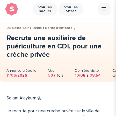
s
Voir les
Voir les
soeurs
offres
93. Seine-Saint-Denis
⟩
Garde d'enfants
╮
Recrute une auxiliaire de
puériculture en CDI, pour une
crèche privée
Annonce créée le
Vue
Dernière visite
C
11/06/2026
507
fois
10/08
à
08:54
G
Salam Alaykum 🌼
Je recrute pour une creche privée sur la ville de