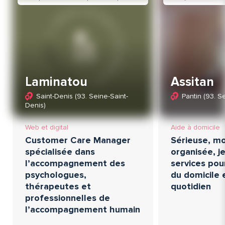
Laminatou
Assitan
Saint-Denis (93. Seine-Saint-
Pantin (93. S
Denis)
Web et digital
Aide à domicile
Customer Care Manager
Sérieuse, mo
spécialisée dans
organisée, 
l’accompagnement des
services pou
psychologues,
du domicile e
thérapeutes et
quotidien
professionnelles de
l’accompagnement humain