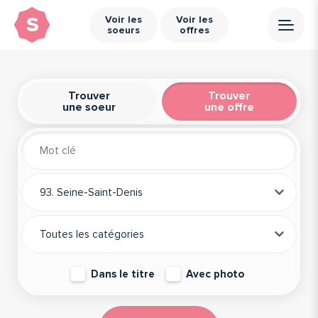
s
Voir les
Voir les
soeurs
offres
Trouver
Trouver
une soeur
une offre
Dans le titre
Avec photo