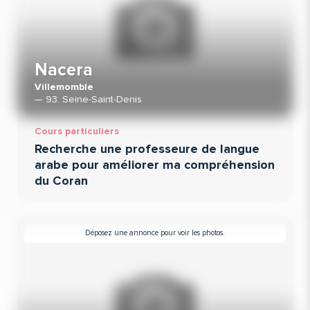
Nacera
Villemomble
— 93. Seine-Saint-Denis
Cours particuliers
Recherche une professeure de langue
arabe pour améliorer ma compréhension
du Coran
Déposez une annonce pour voir les photos.