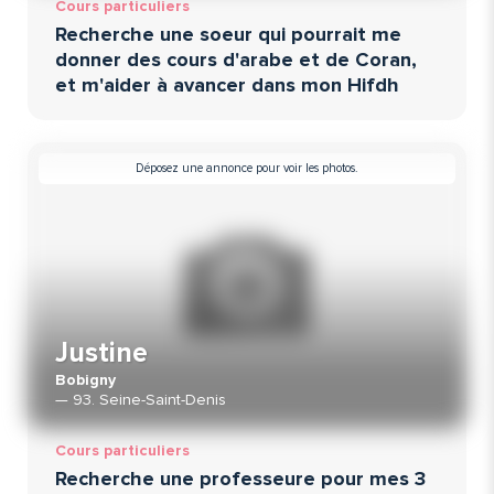
Cours particuliers
Recherche une soeur qui pourrait me
donner des cours d'arabe et de Coran,
et m'aider à avancer dans mon Hifdh
Déposez une annonce pour voir les photos.
Justine
Bobigny
— 93. Seine-Saint-Denis
Cours particuliers
Recherche une professeure pour mes 3