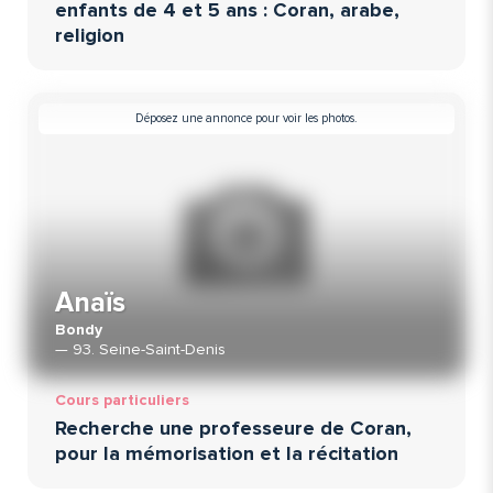
enfants de 4 et 5 ans : Coran, arabe,
religion
Déposez une annonce pour voir les photos.
Anaïs
Bondy
— 93. Seine-Saint-Denis
Cours particuliers
Recherche une professeure de Coran,
pour la mémorisation et la récitation