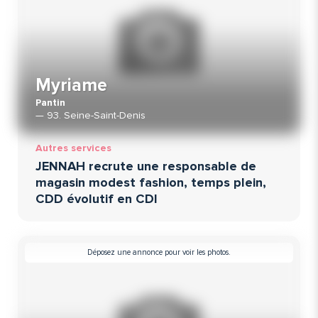
Myriame
Pantin
— 93. Seine-Saint-Denis
Autres services
JENNAH recrute une responsable de
magasin modest fashion, temps plein,
CDD évolutif en CDI
Déposez une annonce pour voir les photos.