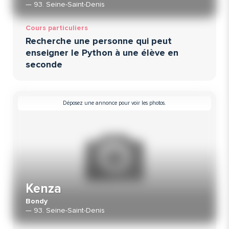
— 93. Seine-Saint-Denis
Cours particuliers
Recherche une personne qui peut
enseigner le Python à une élève en
seconde
Déposez une annonce pour voir les photos.
Kenza
Bondy
— 93. Seine-Saint-Denis