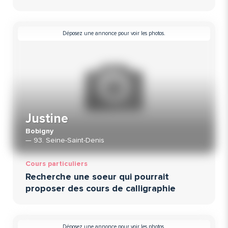
Déposez une annonce pour voir les photos.
Justine
Bobigny
— 93. Seine-Saint-Denis
Cours particuliers
Recherche une soeur qui pourrait
proposer des cours de calligraphie
Déposez une annonce pour voir les photos.