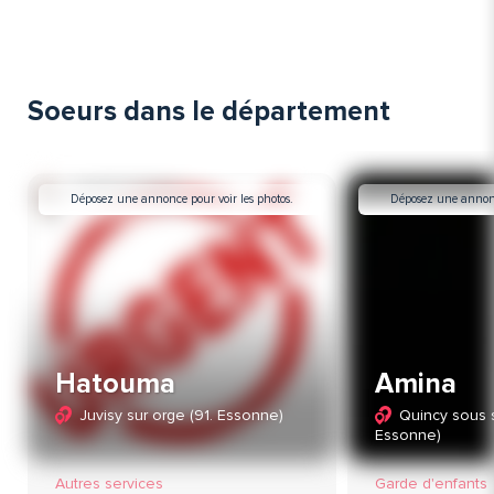
Soeurs dans le département
Déposez une annonce pour voir les photos.
Déposez une annonce
Hatouma
Amina
Juvisy sur orge (91. Essonne)
Quincy sous s
Essonne)
Autres services
Garde d'enfants