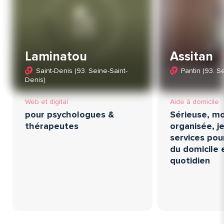
Laminatou
Assitan
Saint-Denis (93. Seine-Saint-
Pantin (93. S
Denis)
Web et digital
Aide à domicile
pour psychologues &
Sérieuse, mo
thérapeutes
organisée, 
services pou
du domicile e
quotidien