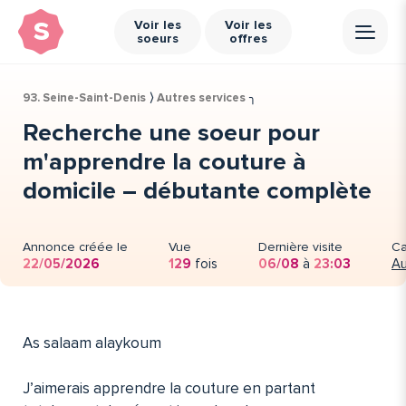
s
Voir les
Voir les
soeurs
offres
93. Seine-Saint-Denis
⟩
Autres services
╮
Recherche une soeur pour
m'apprendre la couture à
domicile – débutante complète
Annonce créée le
Vue
Dernière visite
Ca
22/05/2026
129
fois
06/08
à
23:03
Au
As salaam alaykoum
J’aimerais apprendre la couture en partant