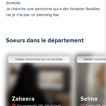
domicile .
Je cherche une personne qui a des horaires flexibles
car je n’ai pas un planning fixe .
Soeurs dans le département
Déposez une annonce pour voir les photos.
Déposez une annonce
Zaheera
Selma
Goussainville (95. Val-d'Oise)
Cergy (95. Va