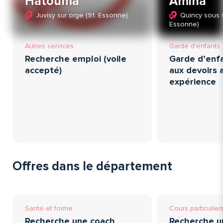
Hatouma
Amina
Juvisy sur orge (91. Essonne)
Quincy sous s
Essonne)
Autres services
Garde d'enfants
Recherche emploi (voile
Garde d’enfa
accepté)
aux devoirs 
expérience
Offres dans le département
Santé et forme
Cours particulier
Recherche une coach
Recherche u