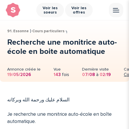
s
Voir les
Voir les
soeurs
offres
91. Essonne
⟩
Cours particuliers
╮
Recherche une monitrice auto-
école en boite automatique
Annonce créée le
Vue
Dernière visite
Ca
19/05/2026
143
fois
07/08
à
02:19
Co
‏السلام عليك ورحمة الله وبركاته
Je recherche une monitrice auto-école en boîte
automatique.