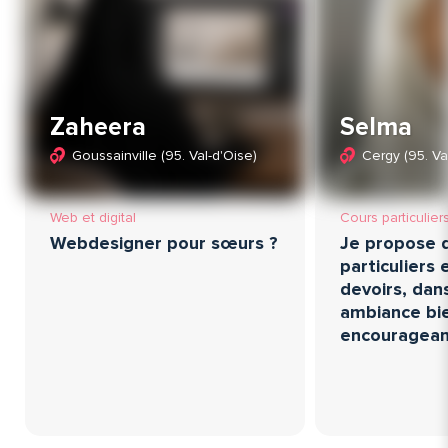
Zaheera
Selma
Goussainville (95. Val-d'Oise)
Cergy (95. Va
Web et digital
Cours particulier
Webdesigner pour sœurs ?
Je propose 
particuliers 
devoirs, dan
ambiance bie
encouragea