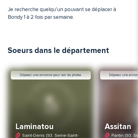
Je recherche quelqu’un pouvant se déplacer à
Bondy 1 à 2 fois par semaine.
Soeurs dans le département
Déposez une annonce pour voir les photos.
Déposez une annonce
Laminatou
Assitan
Saint-Denis (93. Seine-Saint-
Pantin (93. S