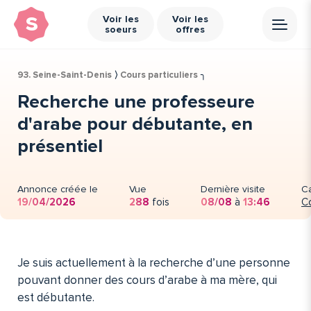
s
Voir les
Voir les
soeurs
offres
93. Seine-Saint-Denis
⟩
Cours particuliers
╮
Recherche une professeure
d'arabe pour débutante, en
présentiel
Annonce créée le
Vue
Dernière visite
C
19/04/2026
288
fois
08/08
à
13:46
Co
Je suis actuellement à la recherche d’une personne
pouvant donner des cours d’arabe à ma mère, qui
est débutante.