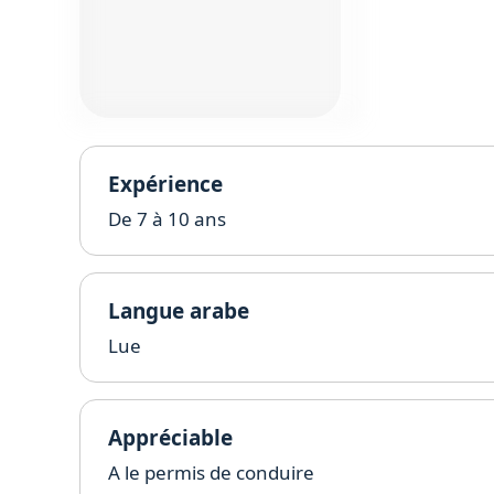
Expérience
De 7 à 10 ans
Langue arabe
Lue
Appréciable
A le permis de conduire