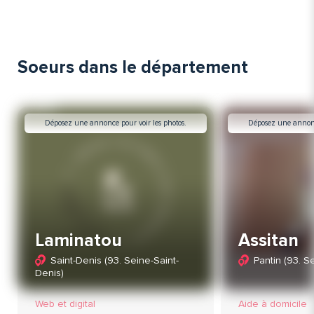
Soeurs dans le département
Déposez une annonce pour voir les photos.
Déposez une annonce
Laminatou
Assitan
Saint-Denis (93. Seine-Saint-
Pantin (93. S
Denis)
Web et digital
Aide à domicile