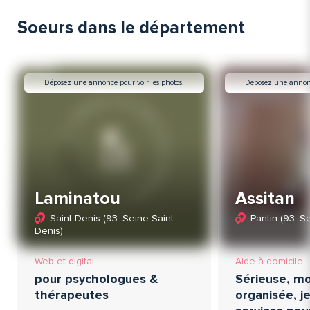
Soeurs dans le département
Déposez une annonce pour voir les photos.
Déposez une annonce
Laminatou
Assitan
Saint-Denis (93. Seine-Saint-
Pantin (93. S
Denis)
Web et digital
Aide à domicile
pour psychologues &
Sérieuse, mo
thérapeutes
organisée, 