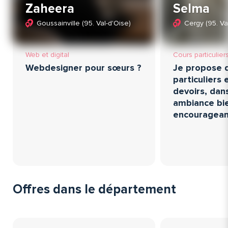
Zaheera
Selma
Goussainville (95. Val-d'Oise)
Cergy (95. Va
Web et digital
Cours particulier
Webdesigner pour sœurs ?
Je propose 
particuliers 
devoirs, dan
ambiance bie
encouragea
Offres dans le département