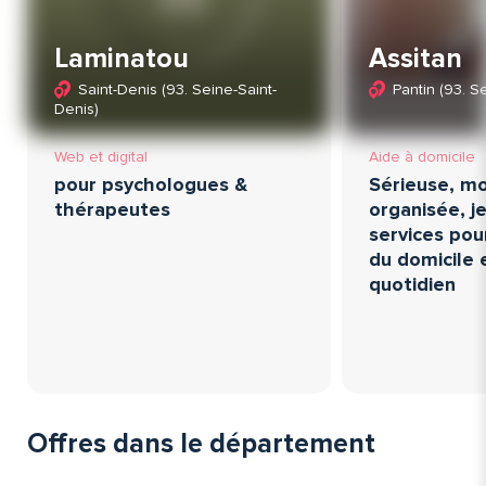
Laminatou
Assitan
Saint-Denis (93. Seine-Saint-
Pantin (93. S
Denis)
Web et digital
Aide à domicile
pour psychologues &
Sérieuse, mo
thérapeutes
organisée, 
services pou
du domicile e
quotidien
Offres dans le département