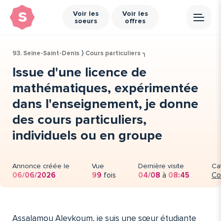
s
Voir les
Voir les
soeurs
offres
93. Seine-Saint-Denis
⟩
Cours particuliers
╮
Issue d'une licence de
mathématiques, expérimentée
dans l'enseignement, je donne
des cours particuliers,
individuels ou en groupe
Annonce créée le
Vue
Dernière visite
Ca
06/06/2026
99
fois
04/08
à
08:45
Co
Assalamou Aleykoum, je suis une sœur étudiante