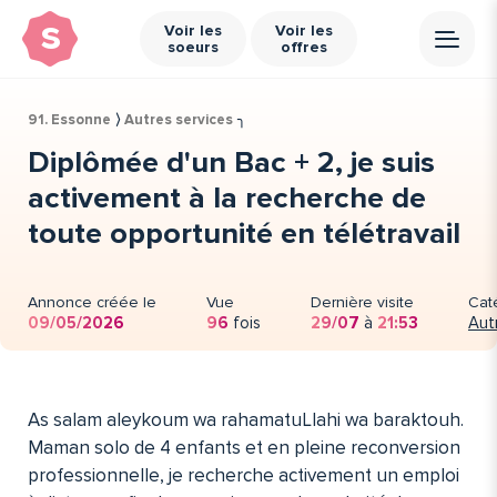
s
Voir les
Voir les
soeurs
offres
91. Essonne
⟩
Autres services
╮
Diplômée d'un Bac + 2, je suis
activement à la recherche de
toute opportunité en télétravail
Annonce créée le
Vue
Dernière visite
Cat
09/05/2026
96
fois
29/07
à
21:53
Aut
As salam aleykoum wa rahamatuLlahi wa baraktouh.
Maman solo de 4 enfants et en pleine reconversion
professionnelle, je recherche activement un emploi