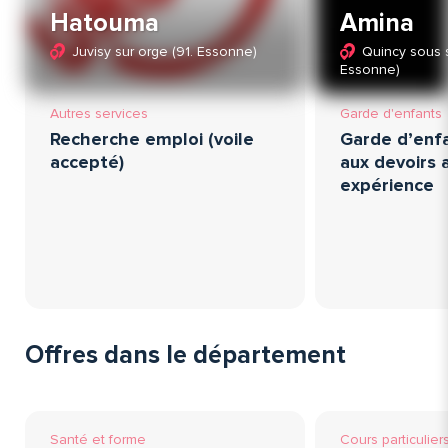
Hatouma
Amina
Juvisy sur orge (91. Essonne)
Quincy sous s
Essonne)
Autres services
Garde d'enfants
Recherche emploi (voile
Garde d’enfa
accepté)
aux devoirs 
expérience
Offres dans le département
Santé et forme
Cours particulier