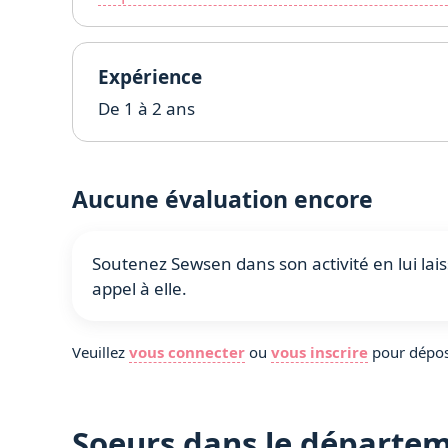
Expérience
De 1 à 2 ans
Aucune évaluation encore
Soutenez Sewsen dans son activité en lui lais
appel à elle️.
Veuillez
vous connecter
ou
vous inscrire
pour dépos
Soeurs dans le départe