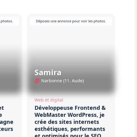
 photos.
Déposez une annonce pour voir les photos.
Samira
Narbonne (11. Aude)
Web et digital
et
Développeuse Frontend &
e
WebMaster WordPress, je
pagne
crée des sites internets
teurs
esthétiques, performants
et optimisés pour le SEO