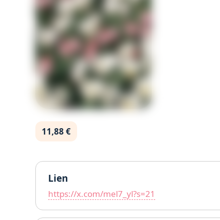
11,88 €
Lien
https://x.com/mel7_yl?s=21