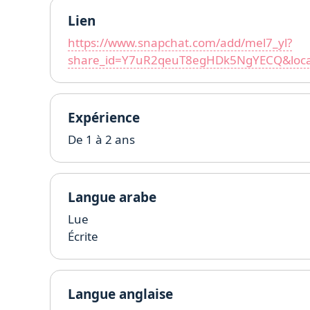
Lien
https://www.snapchat.com/add/mel7_yl?
share_id=Y7uR2qeuT8egHDk5NgYECQ&loca
Expérience
De 1 à 2 ans
Langue arabe
Lue
Écrite
Langue anglaise