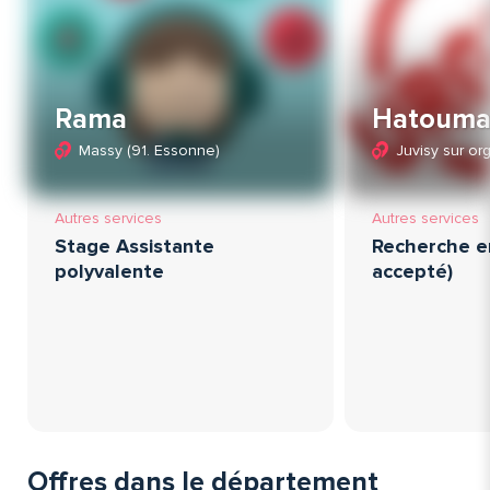
Rama
Hatoum
Massy (91. Essonne)
Juvisy sur or
Autres services
Autres services
Stage Assistante
Recherche em
polyvalente
accepté)
Offres dans le département