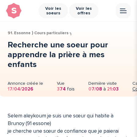
s
Voir les
Voir les
soeurs
offres
91. Essonne
⟩
Cours particuliers
╮
Recherche une soeur pour
apprendre la prière à mes
enfants
Annonce créée le
Vue
Dernière visite
Ca
17/04/2026
374
fois
07/08
à
21:03
Co
Selem aleykoum je suis une sœur qui habite à
Brunoy (91 essone)
je cherche une sœur de confiance que je paierai