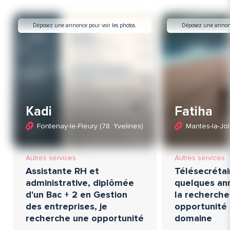
Déposez une annonce pour voir les photos.
Déposez une annonce
Kadi
Fatiha
Fontenay-le-Fleury (78. Yvelines)
Mantes-la-Joli
Autres services
Autres services
Assistante RH et
Télésecrétai
administrative, diplômée
quelques ann
d'un Bac + 2 en Gestion
la recherche
des entreprises, je
opportunité
recherche une opportunité
domaine