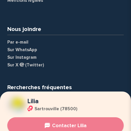
Mentions légales
a
Nous joindre
Par e-mail
Sur WhatsApp
Sur Instagram
Sur X 🫣 (Twitter)
Rercherches fréquentes
Nounou
Lilia
Professeure d'arabe
Sartrouville (78500)
Soutien scolaire
Contacter Lilia