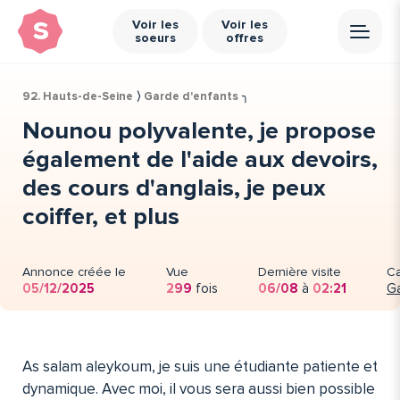
s
Voir les
Voir les
soeurs
offres
92. Hauts-de-Seine
⟩
Garde d'enfants
╮
Nounou polyvalente, je propose
également de l'aide aux devoirs,
des cours d'anglais, je peux
coiffer, et plus
Annonce créée le
Vue
Dernière visite
Ca
05/12/2025
299
fois
06/08
à
02:21
Ga
As salam aleykoum, je suis une étudiante patiente et
dynamique. Avec moi, il vous sera aussi bien possible