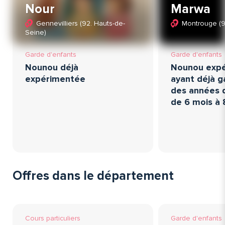
Nour
Marwa
Gennevilliers (92. Hauts-de-
Montrouge (9
Seine)
Garde d'enfants
Garde d'enfants
Nounou déjà
Nounou expé
expérimentée
ayant déjà 
des années 
de 6 mois à 
Offres dans le département
Cours particuliers
Garde d'enfants